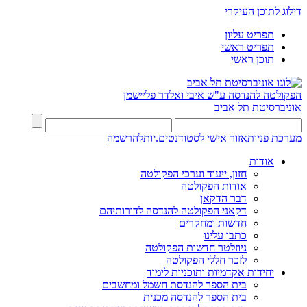
דילוג לתוכן העיקרי
תפריט עליון
תפריט ראשי
תוכן ראשי
הפקולטה להנדסה
ע"ש איבי ואלדר פליישמן
אוניברסיטת תל אביב
מערכת פניות
אזור אישי לסטודנטים.יות
להרשמה
אודות
חזון, ייעוד וערכי הפקולטה
אודות הפקולטה
דבר הדקאן
דקאני הפקולטה להנדסה לדורותיהם
חדשות ומחקרים
כתבו עלינו
ניוזלטר חדשות הפקולטה
לזכר חללי הפקולטה
יחידות אקדמיות ותוכניות לימוד
בית הספר להנדסת חשמל ומחשבים
בית הספר להנדסה מכנית