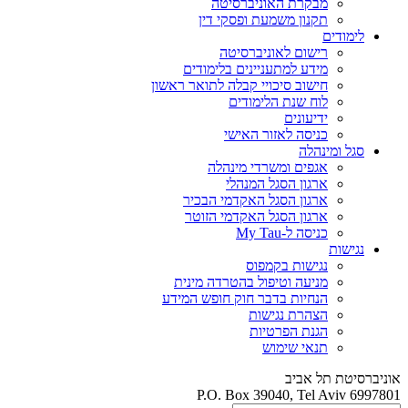
מבקרת האוניברסיטה
תקנון משמעת ופסקי דין
לימודים
רישום לאוניברסיטה
מידע למתעניינים בלימודים
חישוב סיכויי קבלה לתואר ראשון
לוח שנת הלימודים
ידיעונים
כניסה לאזור האישי
סגל ומינהלה
אגפים ומשרדי מינהלה
ארגון הסגל המנהלי
ארגון הסגל האקדמי הבכיר
ארגון הסגל האקדמי הזוטר
כניסה ל-My Tau
נגישות
נגישות בקמפוס
מניעה וטיפול בהטרדה מינית
הנחיות בדבר חוק חופש המידע
הצהרת נגישות
הגנת הפרטיות
תנאי שימוש
אוניברסיטת תל אביב
P.O. Box 39040, Tel Aviv 6997801