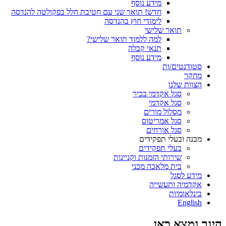
מידע נוסף
חדש! תואר שני עם חטיבת חלל בפקולטה להנדסה
לימודי חוץ בהנדסה
תואר שלישי
למה ללמוד תואר שלישי?
תנאי קבלה
מידע נוסף
סטודנטים/ות
מחקר
הצוות שלנו
סגל אקדמי בכיר
סגל אקדמי
מסלול מורים
סגל אמריטוס
סגל אורחים
מבנה ובעלי תפקידים
בעלי תפקידים
שירותי הזמנות וקניינות
בית מלאכה מכני
מידע לסגל
אקדמיה ותעשייה
בינלאומיות
English
הינך נמצא כאן