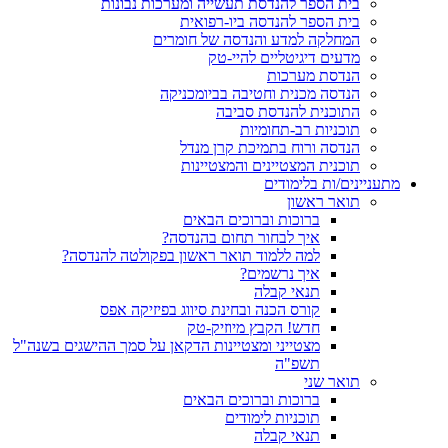
בית הספר להנדסת תעשייה ומערכות נבונות
בית הספר להנדסה ביו-רפואית
המחלקה למדע והנדסה של חומרים
מדעים דיגיטליים להיי-טק
הנדסת מערכות
הנדסה מכנית וחטיבה בביומכניקה
התוכנית להנדסת סביבה
תוכניות רב-תחומיות
הנדסה ורוח בתמיכת קרן מנדל
תוכנית המצטיינים והמצטיינות
מתעניינים/ות בלימודים
תואר ראשון
ברוכות וברוכים הבאים
איך לבחור תחום בהנדסה?
למה ללמוד תואר ראשון בפקולטה להנדסה?
איך נרשמים?
תנאי קבלה
קורס הכנה ובחינת סיווג בפיזיקה אפס
חדש! הקבץ מיוזיק-טק
מצטייני ומצטיינות הדקאן על סמך ההישגים בשנה"ל
תשפ"ה
תואר שני
ברוכות וברוכים הבאים
תוכניות לימודים
תנאי קבלה