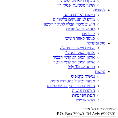
מבקרת האוניברסיטה
תקנון משמעת ופסקי דין
לימודים
רישום לאוניברסיטה
מידע למתעניינים בלימודים
חישוב סיכויי קבלה לתואר ראשון
לוח שנת הלימודים
ידיעונים
כניסה לאזור האישי
סגל ומינהלה
אגפים ומשרדי מינהלה
ארגון הסגל המנהלי
ארגון הסגל האקדמי הבכיר
ארגון הסגל האקדמי הזוטר
כניסה ל-My Tau
נגישות
נגישות בקמפוס
מניעה וטיפול בהטרדה מינית
הנחיות בדבר חוק חופש המידע
הצהרת נגישות
הגנת הפרטיות
תנאי שימוש
אוניברסיטת תל אביב
P.O. Box 39040, Tel Aviv 6997801