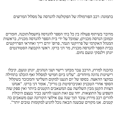
בתמונה: רכב הפורמולה של הפקולטה להנדסה על מסלול המרוצים
מדובר בשיתוף פעולה בין כל בתי הספר להנדסה (חשמל/תוכנה, חומרים
וכמובן הנדסה מכנית), שמובל על ידי בית הספר להנדסה מכנית, בראשות
המנהל האקדמי של פרויקטי הגמר, פרופ' יורם רייך ואחראי הפרויקטים
בבית הספר להנדסה מכנית, מר דני ברקו. ראשי הקבוצה הסטודנטים
יונתן וילנסקי ונועם נחום.
כהכנה למרוץ, הרכב עבר מבחני רישוי ושני הנהגים, יונתן ונועם, קיבלו
רישיונות נהיגה מיוחדים. "עלינו ביום חמישי למסלול ואף הובלנו בתחילה
במקצי ההאצה. בסופו של יום הגענו למקום השלישי והמכובד בשקלול
הסופי אחרי הטכניון ואוניברסיטת בן גוריון", אומר דני ברקו. "אנחנו
הצוות הקטן מבין השלושה עם המשאבים הקטנים ביותר ואין ספק שזה
השפיע על התוצאות. יחד עם זאת הגענו להישג כביר בעצם היכולת
להרים רכב מירוץ עובד תוך שנה עם אילוצי הקורונה ועם משאבים כה
קטנים. אנו מקווים שבשנה הבאה נוכל להגיע למקומות טובים יותר".