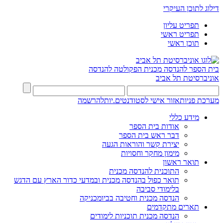
דילוג לתוכן העיקרי
תפריט עליון
תפריט ראשי
תוכן ראשי
בית הספר להנדסה מכנית
הפקולטה להנדסה
אוניברסיטת תל אביב
מערכת פניות
אזור אישי לסטודנטים.יות
להרשמה
מידע כללי
אודות בית הספר
דבר ראש בית הספר
יצירת קשר והוראות הגעה
מימון מחקר וחסויות
תואר ראשון
התוכנית להנדסה מכנית
תואר כפול בהנדסה מכנית ובמדעי כדור הארץ עם הדגש
בלימודי סביבה
הנדסה מכנית וחטיבה בביומכניקה
תארים מתקדמים
הנדסה מכנית תוכניות לימודים