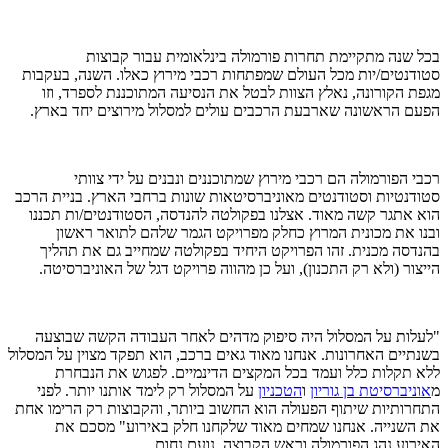
בכל שנה מתקיימת תחרות פורמולה בינלאומית עבור קבוצות
סטודנטים/יות מכל העולם שמפתחות רכבי מירוץ כאלו. השנה, בעקבות
מגפת הקורונה, נאלץ הצוות לבטל את הנסיעה המתוכננת לספרד, וזו
הפעם הראשונה שארבעת הרכבים עולים למסלול מירוצים יחד בארץ.
רכבי הפורמולה הם רכבי מירוץ שמתוכננים ונבנים על ידי צוותי
סטודנטיות וסטודנטים מאוניברסיטאות שונות ברחבי הארץ. בניית הרכב
הוא אתגר קשה מאוד. אצלנו בפקולטה להנדסה, הסטודנטים/ות תכננו
ובנו את מכונית המרוץ כחלק מפרויקט הגמר שלהם לתואר ראשון
בהנדסה מכנית. זהו הפרויקט היחיד בפקולטה שמחייב גם את תהליך
הייצור (ולא רק התכנון), ועל כן מהווה פרויקט דגל של האוניברסיטה.
"לעלות על המסלול היה סיפוק מדהים לאחר העבודה הקשה שבוצעה
בשנתיים האחרונות. אנחנו מאוד גאים ברכב, הוא תפקד מצוין על המסלול
ללא תקלות כלל ועמד בכל המקצים הדינמיים. לפגוש את הנבחרת
מ
אוניברסיטת בן גוריון
ו
הטכניון
על המסלול רק לימד אותנו יותר. לפני
התחרותיות שיתוף הפעולה הוא החשוב ביותר, והקבוצות רק הרימו אחת
את השנייה. אנחנו שמחים מאוד שלקחנו חלק באירוע" מסכם את
האירוע נהג הפורמולה וראש הקבוצה, נועם נחום.