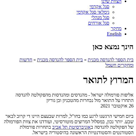
הצוות שלנו
סגל אקדמי
גימלאי סגל אקדמי
סגל מנהלי
סגל אורחים
מחקר
English
הינך נמצא כאן
בית הספר להנדסה מכנית
»
בית הספר להנדסה מכנית
»
חדשות
ומחקרים חשמל
המרוץ לתואר
אליפות פורמולה ישראל - מהנדסים ומהנדסות מהפקולטה להנדסה
התחרו על התואר מול נבחרות מהטכניון ובן גוריון
26 אוקטובר 2021
ביום חמישי הרגשנו לרגע כמו בחו"ל, למרות שבעצם היינו די קרוב לבאר
שבע. יותר נכון, במסלול המרוצים מוטורסיטי, ועודדנו את צוות הפורמולה
של הפקולטה להנדסה ב
אוניברסיטת תל אביב
בתחרות פורמולת
הסטודנטים והסטודנטיות הראשונה בהיסטוריה בישראל.