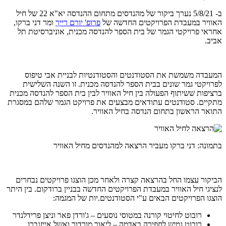
ב- 5/8/21 נערך ביקור של מהנדסים מתחום ההנדסה יא"א 22 של חיל
האוויר במעבדת הפרויקטים החדשה של
פרופ' יורם רייך
ומר דני ברקו,
אחראי פרויקטי הגמר של בית הספר להנדסה מכנית, אוניברסיטת תל
אביב.
המעבדה משמשת את הסטודנטים והסטודנטיות לבניית אבי טיפוס
לפרויקטי גמר שונים בבית הספר להנדסה מכנית. זו השנה השלישית
ברציפות ששיתוף הפעולה בין חיל האוויר לבין בית הספר להנדסה מכנית
מתקיים. סטודנטים עתודאים מבצעים את פרויקט הגמר שלהם במסגרת
התואר הראשון בתחום הנדסה בחיל האוויר.
בתמונה: דני ברקו מעביר הרצאה למהנדסים מחיל האוויר
הביקור עצמו החל בהרצאה קצרה ולאחר מכן הוצגו פרויקטים נבחרים
לנציגי חיל האוויר במעבדת הפרויקטים החדשה בבניין ברודקום. בין היתר
הוצגו הפרויקטים הבאים ע"י הסטודנטים.יות של המגמה:
רובוט לחיטוי קורנה במטוסי נוסעים – ג'ורדן פאר וניצן פרידלנדר
רובוט גמיש לחפירה באדמה – ליאור מורדוך ואשל אייזנברג