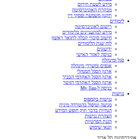
מידע לשעת חירום
מבקרת האוניברסיטה
תקנון משמעת ופסקי דין
לימודים
רישום לאוניברסיטה
מידע למתעניינים בלימודים
חישוב סיכויי קבלה לתואר ראשון
לוח שנת הלימודים
ידיעונים
כניסה לאזור האישי
סגל ומינהלה
אגפים ומשרדי מינהלה
ארגון הסגל המנהלי
ארגון הסגל האקדמי הבכיר
ארגון הסגל האקדמי הזוטר
כניסה ל-My Tau
נגישות
נגישות בקמפוס
מניעה וטיפול בהטרדה מינית
הנחיות בדבר חוק חופש המידע
הצהרת נגישות
הגנת הפרטיות
תנאי שימוש
אוניברסיטת תל אביב