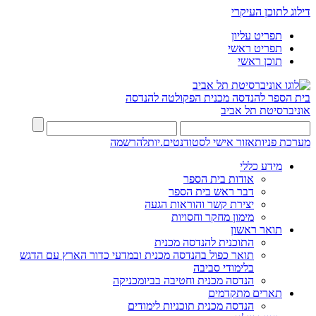
דילוג לתוכן העיקרי
תפריט עליון
תפריט ראשי
תוכן ראשי
בית הספר להנדסה מכנית
הפקולטה להנדסה
אוניברסיטת תל אביב
מערכת פניות
אזור אישי לסטודנטים.יות
להרשמה
מידע כללי
אודות בית הספר
דבר ראש בית הספר
יצירת קשר והוראות הגעה
מימון מחקר וחסויות
תואר ראשון
התוכנית להנדסה מכנית
תואר כפול בהנדסה מכנית ובמדעי כדור הארץ עם הדגש
בלימודי סביבה
הנדסה מכנית וחטיבה בביומכניקה
תארים מתקדמים
הנדסה מכנית תוכניות לימודים