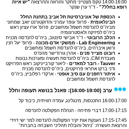
14:00-16:00 טקס מצטייני מחקר והוראה וההרצאה
"יש איזה
רופא בחלל?"
- ד"ר ערן שנקר
הכספת של אוניברסיטת תל אביב
בתחנת החלל
הבינלאומית
- פרופ' עופר עמרני והדוקטורנט יואב שמחוני
מביה"ס להנדסת חשמל ומחשבים, פרופ' ארז עציון ראש
ביה"ס לפיזיקה ולאסטרונומיה
הכלב הרובוטי
- ד"ר אבישי סינטוב, ביה"ס להנדסה מכנית
Engineering
Lab
- ממשקי אדם-מכונה
- פרופ' יעל חנין
ורואן איברהים, ביה"ס להנדסת חשמל ומחשבים
רובוט מצייר פנים
- אהרן גורודישר מהנדס
מעבדת
CIM
, ביה"ס להנדסת תעשיה ומערכות נבונות
Tauver
- רובר למאדים
- ליאור קורבייניקוב ראש הפרויקט
ודני ברקו אחראי פרויקטים, ביה"ס להנדסה מכנית
איתור רחפנים עם סיב אופטי
-
ארקדי רפלוביץ, ביה"ס
להנדסת חשמל ומחשבים
ערב (16:00-19:00):
פאנל בנושא תעופה וחלל
16:00-17:00 התכנסות, מינגלינג, עמדה חוויתית, כיבוד קל
17:00-17:15 דברי פתיחה - הנהלת הפקולטה להנדסה
17:15-17:45 הענקת אות יקיר הפקולטה להנדסה למר ישי דוידי
והרצאת העשרה: "ניהול והובלת תהליכי השבחה בחברות"