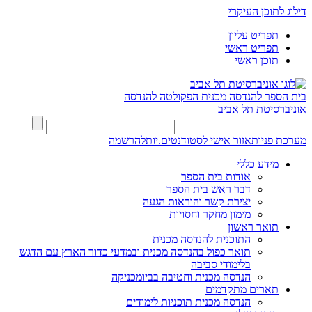
דילוג לתוכן העיקרי
תפריט עליון
תפריט ראשי
תוכן ראשי
בית הספר להנדסה מכנית
הפקולטה להנדסה
אוניברסיטת תל אביב
מערכת פניות
אזור אישי לסטודנטים.יות
להרשמה
מידע כללי
אודות בית הספר
דבר ראש בית הספר
יצירת קשר והוראות הגעה
מימון מחקר וחסויות
תואר ראשון
התוכנית להנדסה מכנית
תואר כפול בהנדסה מכנית ובמדעי כדור הארץ עם הדגש
בלימודי סביבה
הנדסה מכנית וחטיבה בביומכניקה
תארים מתקדמים
הנדסה מכנית תוכניות לימודים