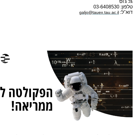
גל ג'וס
טלפון: 03-6408530
דוא"ל:
galjo@tauex.tau.ac.il