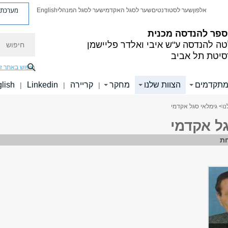
מערכת פ
אלפון
שער לסטודנטים
שער לסגל האקדמי
שער לסגל המנהלי
English
ספר להנדסה מכנית
חיפוש
טה להנדסה
ע"ש איבי ואלדר פליישמן
סיטת תל אביב
חיפוש באתר ז
מתקדמים
הצוות שלנו
מחקר
קריירה
Linkedin
lish
|
|
|
נו
> גימלאי סגל אקדמי
גל אקדמי
ת