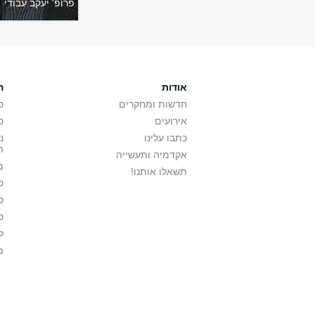
פרופ' יעקב עבודי
אודות
ה
חדשות ומחקרים
ס
אירועים
ס
כתבו עלינו
נ
ה
אקדמיה ותעשייה
מ
תשאלו אותנו!
ס
ס
ס
ל
מ