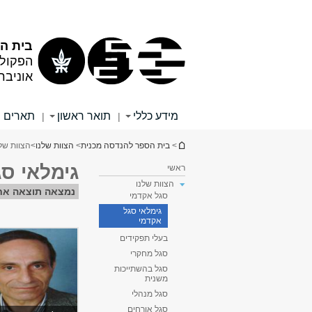
תוכן
תפריט
עליון
ראשי
בית ה
הפקול
אוניבר
מידע כללי
תואר ראשון
תארים 
|
|
הינך נמצא כאן
>
בית הספר להנדסה מכנית
>
הצוות שלנו
>
הצוות של
גימלאי ס
ראשי
הצוות שלנו
נמצאה תוצאה אח
סגל אקדמי
גימלאי סגל
אקדמי
בעלי תפקידים
סגל מחקרי
סגל בהשתייכות
משנית
סגל מנהלי
סגל אורחים