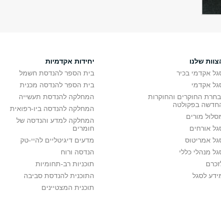
צוות שלנו
יחידות אקדמיות
גל אקדמי בכיר
בית הספר להנדסת חשמל
גל אקדמי
בית הספר להנדסה מכנית
בחרת החוקרים והחוקרות
המחלקה להנדסת תעשייה
חדשה בפקולטה
המחלקה להנדסה ביו-רפואית
סלול מורים
המחלקה למדע והנדסה של
גל אורחים
חומרים
גל אמריטוס
מדעים דיגיטליים להיי-טק
גל מנהלי כללי
הנדסה ורוח
זכרם
תוכניות רב-תחומיות
ידע לסגל
התוכנית להנדסת סביבה
תוכנית המצטיינים