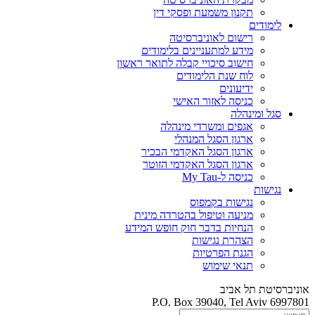
תקנון משמעת ופסקי דין
לימודים
רישום לאוניברסיטה
מידע למתעניינים בלימודים
חישוב סיכויי קבלה לתואר ראשון
לוח שנת הלימודים
ידיעונים
כניסה לאזור האישי
סגל ומינהלה
אגפים ומשרדי מינהלה
ארגון הסגל המנהלי
ארגון הסגל האקדמי הבכיר
ארגון הסגל האקדמי הזוטר
כניסה ל-My Tau
נגישות
נגישות בקמפוס
מניעה וטיפול בהטרדה מינית
הנחיות בדבר חוק חופש המידע
הצהרת נגישות
הגנת הפרטיות
תנאי שימוש
אוניברסיטת תל אביב
P.O. Box 39040, Tel Aviv 6997801