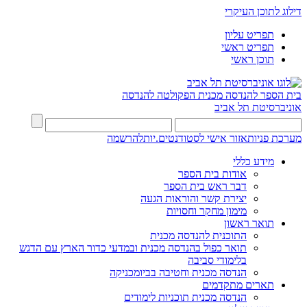
דילוג לתוכן העיקרי
תפריט עליון
תפריט ראשי
תוכן ראשי
בית הספר להנדסה מכנית
הפקולטה להנדסה
אוניברסיטת תל אביב
מערכת פניות
אזור אישי לסטודנטים.יות
להרשמה
מידע כללי
אודות בית הספר
דבר ראש בית הספר
יצירת קשר והוראות הגעה
מימון מחקר וחסויות
תואר ראשון
התוכנית להנדסה מכנית
תואר כפול בהנדסה מכנית ובמדעי כדור הארץ עם הדגש
בלימודי סביבה
הנדסה מכנית וחטיבה בביומכניקה
תארים מתקדמים
הנדסה מכנית תוכניות לימודים