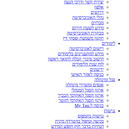
יצירת קשר ודרכי הגעה
אלפון
דרושים
נהלי האוניברסיטה
מכרזים
מידע לשעת חירום
מבקרת האוניברסיטה
תקנון משמעת ופסקי דין
לימודים
רישום לאוניברסיטה
מידע למתעניינים בלימודים
חישוב סיכויי קבלה לתואר ראשון
לוח שנת הלימודים
ידיעונים
כניסה לאזור האישי
סגל ומינהלה
אגפים ומשרדי מינהלה
ארגון הסגל המנהלי
ארגון הסגל האקדמי הבכיר
ארגון הסגל האקדמי הזוטר
כניסה ל-My Tau
נגישות
נגישות בקמפוס
מניעה וטיפול בהטרדה מינית
הנחיות בדבר חוק חופש המידע