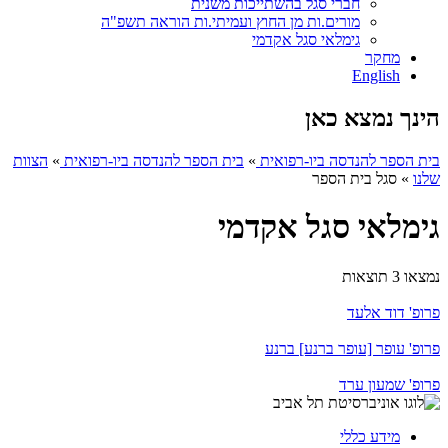
חברי סגל בהשתייכות משנית
מורים.ות מן החוץ ועמיתי.ות הוראה תשפ"ה
גימלאי סגל אקדמי
מחקר
English
הינך נמצא כאן
בית הספר להנדסה ביו-רפואית
»
בית הספר להנדסה ביו-רפואית
»
הצוות
שלנו
»
סגל בית הספר
גימלאי סגל אקדמי
נמצאו 3 תוצאות
פרופ' דוד אלעד
פרופ' עופר [עופר ברנע] ברנע
פרופ' שמעון ערד
מידע כללי