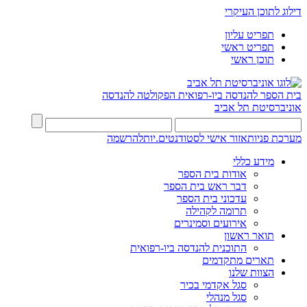
דילוג לתוכן העיקרי
תפריט עליון
תפריט ראשי
תוכן ראשי
בית הספר להנדסה ביו-רפואית
הפקולטה להנדסה
אוניברסיטת תל אביב
מערכת פניות
אזור אישי לסטודנטים.יות
להרשמה
מידע כללי
אודות בית הספר
דבר ראש בית הספר
עדכוני בית הספר
תרומה לקהילה
אירועים וסמינרים
תואר ראשון
התוכנית להנדסה ביו-רפואית
תארים מתקדמים
הצוות שלנו
סגל אקדמי בכיר
סגל מנהלי