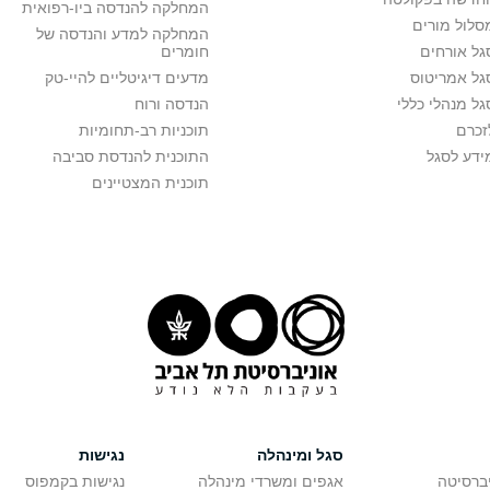
המחלקה להנדסה ביו-רפואית
סלול מורים
המחלקה למדע והנדסה של
גל אורחים
חומרים
גל אמריטוס
מדעים דיגיטליים להיי-טק
גל מנהלי כללי
הנדסה ורוח
זכרם
תוכניות רב-תחומיות
ידע לסגל
התוכנית להנדסת סביבה
תוכנית המצטיינים
סגל ומינהלה
נגישות
יברסיטה
אגפים ומשרדי מינהלה
נגישות בקמפוס