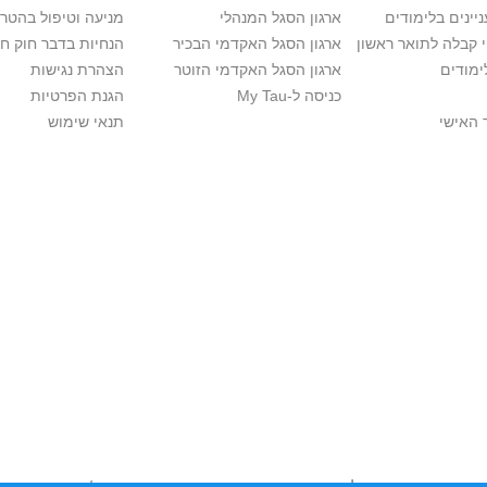
יינים בלימודים
ארגון הסגל המנהלי
מניעה וטיפול בהטר
י קבלה לתואר ראשון
ארגון הסגל האקדמי הבכיר
הנחיות בדבר חוק ח
ימודים
ארגון הסגל האקדמי הזוטר
הצהרת נגישות
כניסה ל-My Tau
הגנת הפרטיות
 האישי
תנאי שימוש
יות יוצרים. אם בבעלותך זכויות יוצרים בתכנים שנמצאים פה ו/או השימוש ש