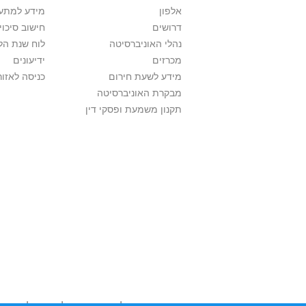
אלפון
מידע למתענ
דרושים
חישוב סיכוי
נהלי האוניברסיטה
לוח שנת הל
מכרזים
ידיעונים
מידע לשעת חירום
כניסה לאזור
מבקרת האוניברסיטה
תקנון משמעת ופסקי דין
אוניברסיטת תל אביב עושה כל מאמץ לכבד זכו