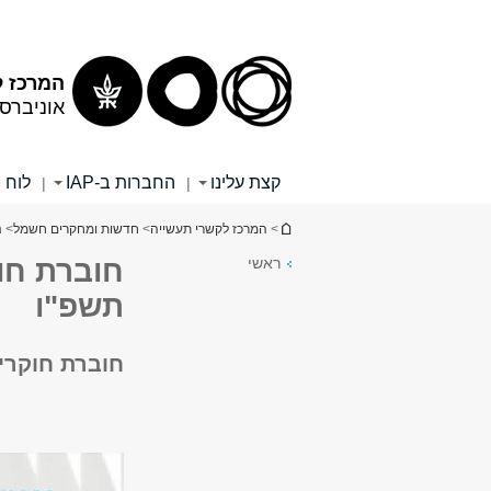
תוכן
תפריט
עליון
ראשי
המרכז ל
אוניברס
קצת עלינו
החברות ב-IAP
לוח 
|
|
הינך נמצא כאן
>
המרכז לקשרי תעשייה
>
חדשות ומחקרים חשמל
> ח
ראשי
חוברת חו
תשפ"ו
חוברת חוקרי