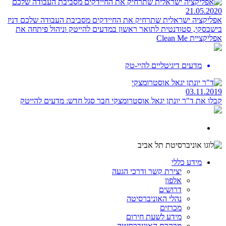
21.05.2020
אפליקציה ישראלית שתרחיק את החיידקים מסביבת העבודה שלכם
דניז
בישבסקי, סטודנטית לתואר ראשון במדעים להייטק וניהול פיתחה את
אפליקציית Clean Me
מדעים דיגיטליים להיי-טק
03.11.2019
קבלו את ד"ר יונתן יגאל אוסטרומצקי
חבר סגל חדש: מדעים להייטק
מידע כללי
יצירת קשר ודרכי הגעה
אלפון
דרושים
נהלי האוניברסיטה
מכרזים
מידע לשעת חירום
מבקרת האוניברסיטה