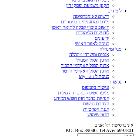
תקנון משמעת ופסקי דין
לימודים
רישום לאוניברסיטה
מידע למתעניינים בלימודים
חישוב סיכויי קבלה לתואר ראשון
לוח שנת הלימודים
ידיעונים
כניסה לאזור האישי
סגל ומינהלה
אגפים ומשרדי מינהלה
ארגון הסגל המנהלי
ארגון הסגל האקדמי הבכיר
ארגון הסגל האקדמי הזוטר
כניסה ל-My Tau
נגישות
נגישות בקמפוס
מניעה וטיפול בהטרדה מינית
הנחיות בדבר חוק חופש המידע
הצהרת נגישות
הגנת הפרטיות
תנאי שימוש
אוניברסיטת תל אביב
P.O. Box 39040, Tel Aviv 6997801