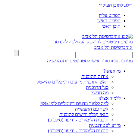
דילוג לתוכן העיקרי
תפריט עליון
תפריט ראשי
תוכן ראשי
מדעים דיגיטליים להיי-טק
הפקולטה להנדסה
אוניברסיטת תל אביב
מערכת פניות
אזור אישי לסטודנטים.יות
להרשמה
מי אנחנו?
אודות התוכנית
ראש התוכנית מדעים דיגיטליים להיי-טק
סגל התוכנית
מה חדש?
ללמוד אצלנו
למה ללמוד מדעים דיגיטליים להיי-טק?
קשר עם התעשייה
תנאי קבלה ורישום לתוכנית
תוכנית הלימודים - ידיעון (סילבוס)
מידע לסטודנט.ית
תוכנית הלימודים - ידיעון (סילבוס)