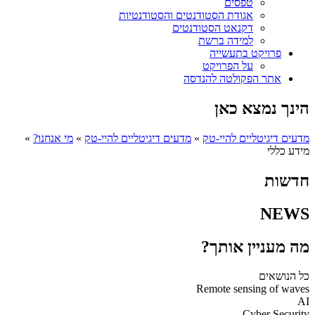
טפסים
אגודת הסטודנטים והסטודנטיות
דקנאט הסטודנטים
למידה ברשת
פרויקט בתעשייה
על הפרויקט
אתר הפקולטה להנדסה
הינך נמצא כאן
מדעים דיגיטליים להיי-טק
»
מדעים דיגיטליים להיי-טק
»
מי אנחנו?
»
מידע כללי
חדשות
NEWS
מה מעניין אותך?
כל הנושאים
Remote sensing of waves
AI
Cyber Security