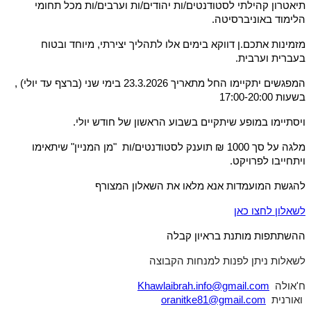
תיאטרון קהילתי לסטודנטים/ות יהודים/ות וערבים/ות מכל תחומי
הלימוד באוניברסיטה.
מזמינות אתכם.ן דווקא בימים אלו לתהליך יצירתי, מיוחד ובטוח
בעברית וערבית.
המפגשים יתקיימו החל מתאריך 23.3.2026 בימי שני (ברצף עד יולי) ,
בשעות 17:00-20:00
ויסתיימו במופע שיתקיים בשבוע הראשון של חודש יולי.
מלגה על סך 1000 ₪ תוענק לסטודנטים/ות "מן המניין" שיתאימו
ויתחייבו לפרויקט.
להגשת המועמדות אנא מלאו את השאלון המצורף
לשאלון לחצו כאן
ההשתתפות מותנת בראיון קבלה
לשאלות ניתן לפנות למנחות הקבוצה
ח'אולה
Khawlaibrah.info@gmail.com
ואורנית
oranitke81@gmail.com