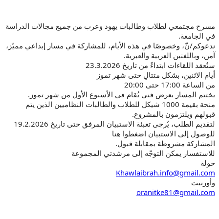
مسرح مجتمعي لطلاب وطالبات يهود وعرب من جميع مجالات الدراسة
في الجامعة.
ندعوكم/نّ، وخصوصًا في هذه الأيام، للمشاركة في مسار إبداعي مميّز،
آمن، وباللغتين العربية والعبرية.
ستُعقد اللقاءات ابتداءً من تاريخ 23.3.2026
أيام الاثنين، بشكل متتالٍ حتى شهر تموز
من الساعة 17:00 حتى 20:00
يختتم المسار بعرض فني يُقام في الأسبوع الأول من شهر تموز.
منحة بقيمة 1000 شيكل للطلاب والطالبات النظاميين الذين يتم
قبولهم ويلتزمون بالمشروع.
لتقديم الطلب، يُرجى تعبئة الاستبيان المرفق حتى تاريخ 19.2.2026
للوصول إلى الاستبيان اضغطوا هنا
المشاركة مشروطة بمقابلة قبول.
للاستفسار يمكن التوجّه إلى مرشدتي المجموعة
خولة
Khawlaibrah.info@gmail.com
وأورنيت
oranitke81@gmail.com