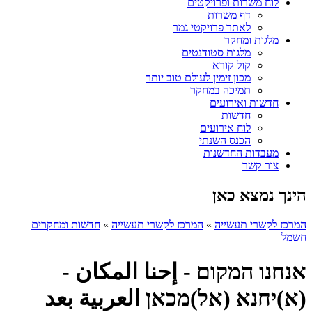
לוח משרות ופרויקטים
דף משרות
לאתר פרויקטי גמר
מלגות ומחקר
מלגות סטודנטים
קול קורא
מכון זימין לעולם טוב יותר
תמיכה במחקר
חדשות ואירועים
חדשות
לוח אירועים
הכנס השנתי
מעבדות החדשנות
צור קשר
הינך נמצא כאן
המרכז לקשרי תעשייה
»
המרכז לקשרי תעשייה
»
חדשות ומחקרים
חשמל
אנחנו המקום - إحنا المكان -
(א)יחנא (אל)מכאן العربية بعد