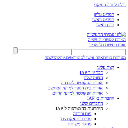
דילוג לתוכן העיקרי
תפריט עליון
תפריט ראשי
תוכן ראשי
המרכז לקשרי תעשייה
אוניברסיטת תל אביב
מערכת פניות
אזור אישי לסטודנטים.יות
להרשמה
קצת עלינו
דבר יו"ר IAP
הצוות שלנו
אודות הפקולטה להנדסה
אודות בית הספר למדעי המחשב
אודות הפקולטה למדעי החיים
החברות ב- IAP
החברים שלנו
היתרונות בהצטרפות ל-IAP
גיוס ורווחה
מעורבות אקדמית
מחקר משותף