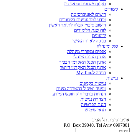
תקנון משמעת ופסקי דין
לימודים
רישום לאוניברסיטה
מידע למתעניינים בלימודים
חישוב סיכויי קבלה לתואר ראשון
לוח שנת הלימודים
ידיעונים
כניסה לאזור האישי
סגל ומינהלה
אגפים ומשרדי מינהלה
ארגון הסגל המנהלי
ארגון הסגל האקדמי הבכיר
ארגון הסגל האקדמי הזוטר
כניסה ל-My Tau
נגישות
נגישות בקמפוס
מניעה וטיפול בהטרדה מינית
הנחיות בדבר חוק חופש המידע
הצהרת נגישות
הגנת הפרטיות
תנאי שימוש
אוניברסיטת תל אביב
P.O. Box 39040, Tel Aviv 6997801