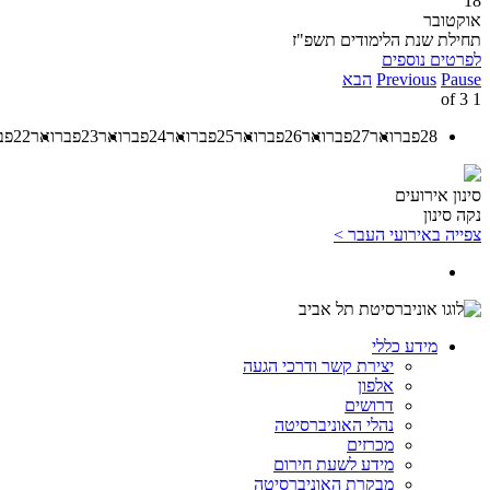
18
אוקטובר
תחילת שנת הלימודים תשפ"ז
לפרטים נוספים
Pause
Previous
הבא
3
of
1
28
פברואר
27
פברואר
26
פברואר
25
פברואר
24
פברואר
23
פברואר
22
פב
סינון אירועים
נקה סינון
צפייה באירועי העבר >
מידע כללי
יצירת קשר ודרכי הגעה
אלפון
דרושים
נהלי האוניברסיטה
מכרזים
מידע לשעת חירום
מבקרת האוניברסיטה