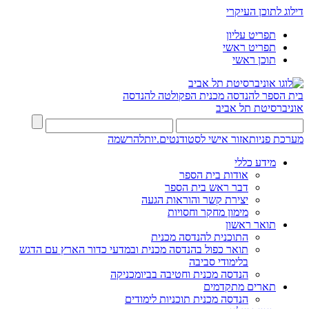
דילוג לתוכן העיקרי
תפריט עליון
תפריט ראשי
תוכן ראשי
בית הספר להנדסה מכנית
הפקולטה להנדסה
אוניברסיטת תל אביב
מערכת פניות
אזור אישי לסטודנטים.יות
להרשמה
מידע כללי
אודות בית הספר
דבר ראש בית הספר
יצירת קשר והוראות הגעה
מימון מחקר וחסויות
תואר ראשון
התוכנית להנדסה מכנית
תואר כפול בהנדסה מכנית ובמדעי כדור הארץ עם הדגש
בלימודי סביבה
הנדסה מכנית וחטיבה בביומכניקה
תארים מתקדמים
הנדסה מכנית תוכניות לימודים